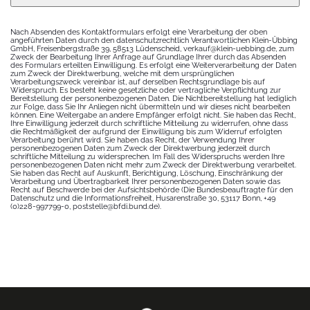
Contact
Nach Absenden des Kontaktformulars erfolgt eine Verarbeitung der oben
angeführten Daten durch den datenschutzrechtlich Verantwortlichen Klein-Übbing
Email
*
GmbH, Freisenbergstraße 39, 58513 Lüdenscheid,
verkauf@klein-uebbing.de
, zum
Zweck der Bearbeitung Ihrer Anfrage auf Grundlage Ihrer durch das Absenden
des Formulars erteilten Einwilligung. Es erfolgt eine Weiterverarbeitung der Daten
zum Zweck der Direktwerbung, welche mit dem ursprünglichen
Verarbeitungszweck vereinbar ist, auf derselben Rechtsgrundlage bis auf
Widerspruch. Es besteht keine gesetzliche oder vertragliche Verpflichtung zur
Bereitstellung der personenbezogenen Daten. Die Nichtbereitstellung hat lediglich
zur Folge, dass Sie Ihr Anliegen nicht übermitteln und wir dieses nicht bearbeiten
können. Eine Weitergabe an andere Empfänger erfolgt nicht. Sie haben das Recht,
Ihre Einwilligung jederzeit durch schriftliche Mitteilung zu widerrufen, ohne dass
die Rechtmäßigkeit der aufgrund der Einwilligung bis zum Widerruf erfolgten
Verarbeitung berührt wird. Sie haben das Recht, der Verwendung Ihrer
personenbezogenen Daten zum Zweck der Direktwerbung jederzeit durch
schriftliche Mitteilung zu widersprechen. Im Fall des Widerspruchs werden Ihre
personenbezogenen Daten nicht mehr zum Zweck der Direktwerbung verarbeitet.
Sie haben das Recht auf Auskunft, Berichtigung, Löschung, Einschränkung der
Verarbeitung und Übertragbarkeit Ihrer personenbezogenen Daten sowie das
Recht auf Beschwerde bei der Aufsichtsbehörde (Die Bundesbeauftragte für den
Datenschutz und die Informationsfreiheit, Husarenstraße 30, 53117 Bonn, +49
(0)228-997799-0,
poststelle@bfdi.bund.de
).